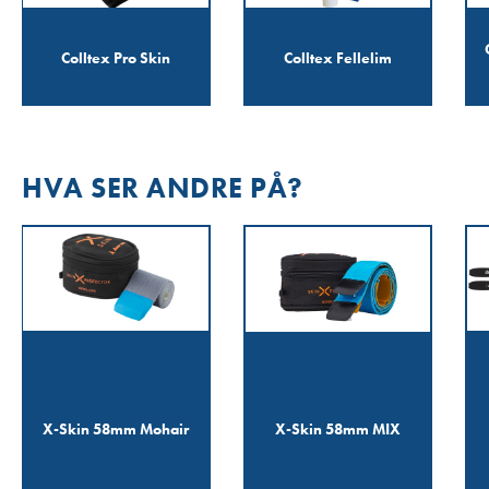
Colltex Pro Skin
Colltex Fellelim
HVA SER ANDRE PÅ?
X-Skin 58mm Mohair
X-Skin 58mm MIX