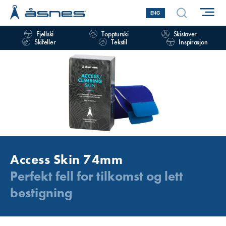
ENG
Fjellski
Toppturski
Skistaver
Skifeller
Tekstil
Inspirasjon
Access Skin 74mm
Perfekt fell for tilkomst og lett
bestigning