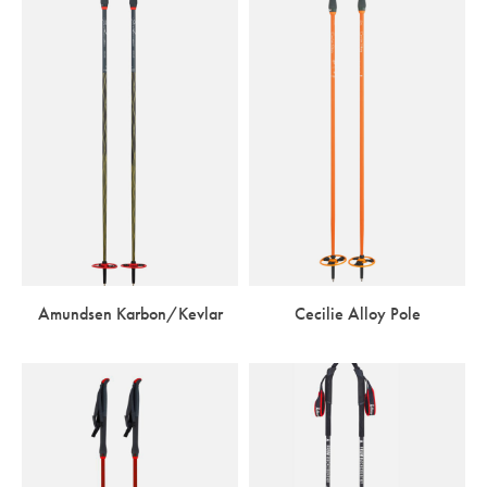
Amundsen Karbon/Kevlar
Cecilie Alloy Pole