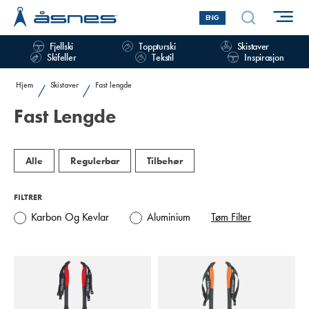
ENG
Fjellski
Toppturski
Skistaver
Skifeller
Tekstil
Inspirasjon
Hjem
Skistaver
Fast lengde
/
/
Fast Lengde
Alle
Regulerbar
Tilbehør
FILTRER
Karbon Og Kevlar
Aluminium
Tøm Filter