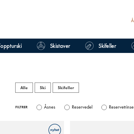
Toppturski
Skistaver
Skifeller
Alle
Ski
Skifeller
Åsnes
Reservedel
Reservetrinse
FILTRER