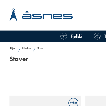
Fjellski
Hjem
Tilbehør
Staver
/
/
Staver