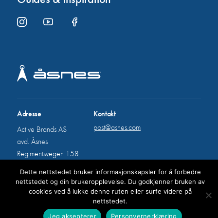
Adresse
Kontakt
post@asnes.com
Active Brands AS
avd. Åsnes
Regimentsvegen 158
5700 Voss
Dette nettstedet bruker informasjonskapsler for å forbedre
nettstedet og din brukeropplevelse. Du godkjenner bruken av
cookies ved å lukke denne ruten eller surfe videre på
All rights reserved © Åsnes
nettstedet.
Jeg aksepterer
Personvernerklæring