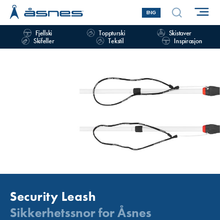
ENG
Fjellski
Toppturski
Skistaver
Skifeller
Tekstil
Inspirasjon
Security Leash
Sikkerhetssnor for Åsnes