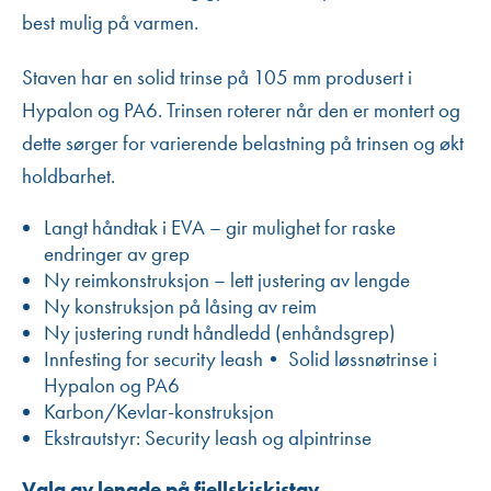
best mulig på varmen.
Staven har en solid trinse på 105 mm produsert i
Hypalon og PA6. Trinsen roterer når den er montert og
dette sørger for varierende belastning på trinsen og økt
holdbarhet.
Langt håndtak i EVA – gir mulighet for raske
endringer av grep
Ny reimkonstruksjon – lett justering av lengde
Ny konstruksjon på låsing av reim
Ny justering rundt håndledd (enhåndsgrep)
Innfesting for security leash• Solid løssnøtrinse i
Hypalon og PA6
Karbon/Kevlar-konstruksjon
Ekstrautstyr: Security leash og alpintrinse
Valg av lengde på fjellskiskistav