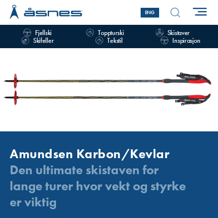
ENG
Fjellski
Toppturski
Skistaver
Skifeller
Tekstil
Inspirasjon
Amundsen Karbon/Kevlar
Den ultimate skistaven for
lange turer hvor vekt og styrke
er viktig