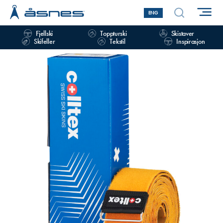
ENG
Fjellski
Toppturski
Skistaver
Skifeller
Tekstil
Inspirasjon