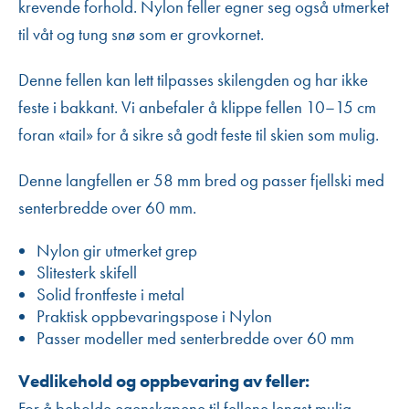
krevende forhold. Nylon feller egner seg også utmerket
til våt og tung snø som er grovkornet.
Denne fellen kan lett tilpasses skilengden og har ikke
feste i bakkant. Vi anbefaler å klippe fellen 10–15 cm
foran «tail» for å sikre så godt feste til skien som mulig.
Denne langfellen er 58 mm bred og passer fjellski med
senterbredde over 60 mm.
Nylon gir utmerket grep
Slitesterk skifell
Solid frontfeste i metal
Praktisk oppbevaringspose i Nylon
Passer modeller med senterbredde over 60 mm
Vedlikehold og oppbevaring av feller:
For å beholde egenskapene til fellene lengst mulig