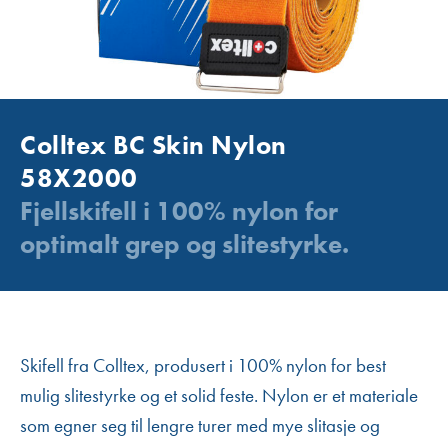
Colltex BC Skin Nylon
58X2000
Fjellskifell i 100% nylon for
optimalt grep og slitestyrke.
Skifell fra Colltex, produsert i 100% nylon for best
mulig slitestyrke og et solid feste. Nylon er et materiale
som egner seg til lengre turer med mye slitasje og