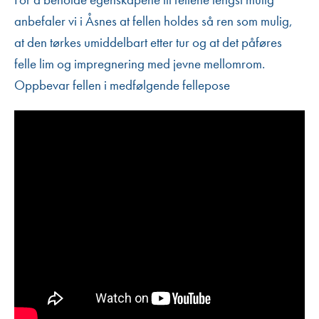
anbefaler vi i Åsnes at fellen holdes så ren som mulig,
at den tørkes umiddelbart etter tur og at det påføres
felle lim og impregnering med jevne mellomrom.
Oppbevar fellen i medfølgende fellepose