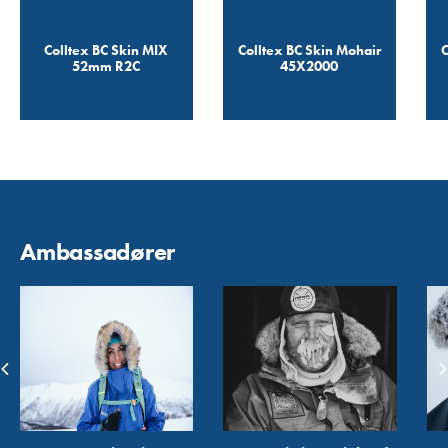
Colltex BC Skin MIX
Colltex BC Skin Mohair
C
52mm R2C
45X2000
Ambassadører