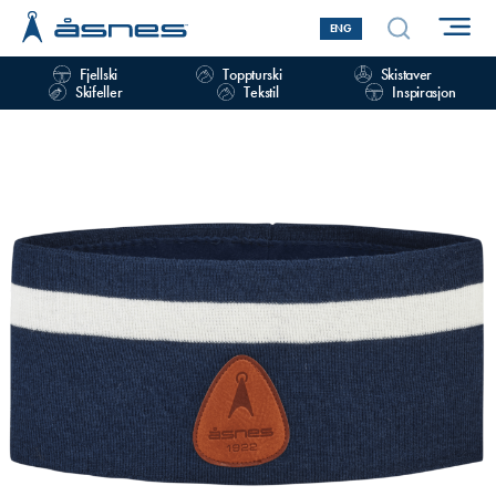
ENG
Fjellski
Toppturski
Skistaver
Skifeller
Tekstil
Inspirasjon