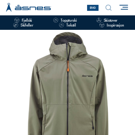
ENG
Fjellski
Toppturski
Skistaver
Skifeller
Tekstil
Inspirasjon