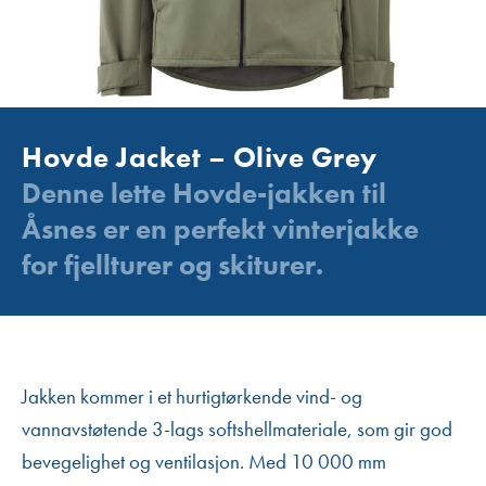
Hovde Jacket – Olive Grey
Denne lette Hovde-jakken til
Åsnes er en perfekt vinterjakke
for fjellturer og skiturer.
Jakken kommer i et hurtigtørkende vind- og
vannavstøtende 3-lags softshellmateriale, som gir god
bevegelighet og ventilasjon. Med 10 000 mm