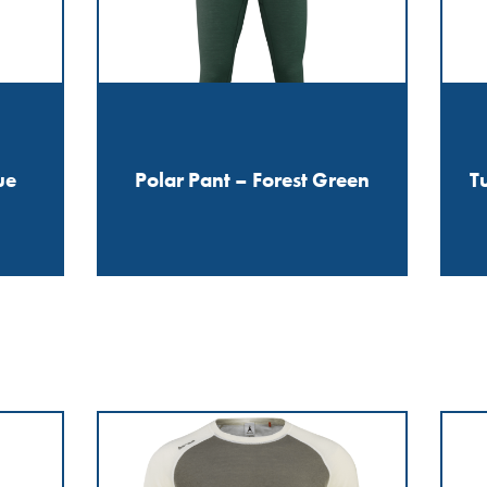
ue
Polar Pant – Forest Green
T