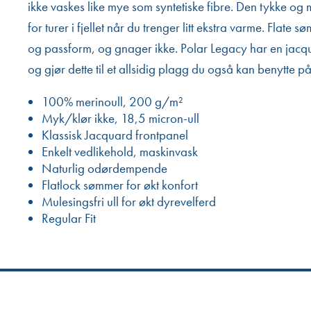
ikke vaskes like mye som syntetiske fibre. Den tykke og
for turer i fjellet når du trenger litt ekstra varme. Flat
og passform, og gnager ikke. Polar Legacy har en jacqua
og gjør dette til et allsidig plagg du også kan benytte på 
100% merinoull, 200 g/m²
Myk/klør ikke, 18,5 micron-ull
Klassisk Jacquard frontpanel
Enkelt vedlikehold, maskinvask
Naturlig odørdempende
Flatlock sømmer for økt konfort
Mulesingsfri ull for økt dyrevelferd
Regular Fit