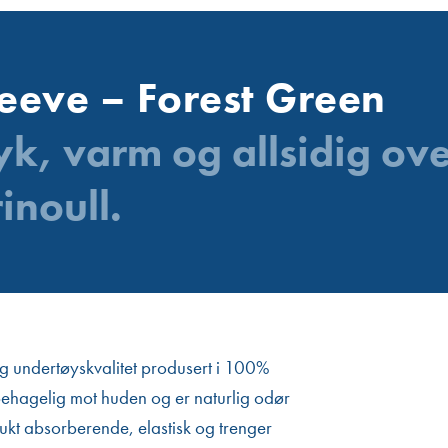
eeve – Forest Green
k, varm og allsidig ove
inoull.
g undertøyskvalitet produsert i 100%
 behagelig mot huden og er naturlig odør
ukt absorberende, elastisk og trenger