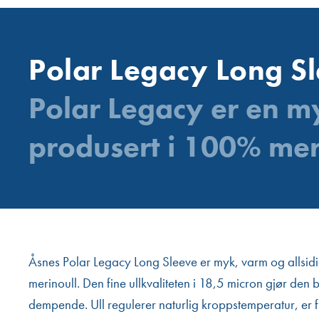
Polar Legacy Long Sl
Polar Legacy er en my
produsert i 100% mer
Åsnes Polar Legacy Long Sleeve er myk, varm og allsidi
merinoull. Den fine ullkvaliteten i 18,5 micron gjør den
dempende. Ull regulerer naturlig kroppstemperatur, er f