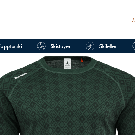
Toppturski
Skistaver
Skifeller