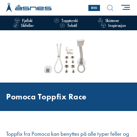
ENG
Fjellski
Toppturski
Skistaver
Skifeller
Tekstil
Inspirasjon
Pomoca Toppfix Race
Toppfix fra Pomoca kan benyttes på alle typer feller og