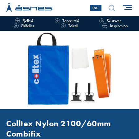
ENG
Fjellski
Toppturski
Skistaver
Skifeller
Tekstil
Inspirasjon
Colltex Nylon 2100/60mm
Combifix