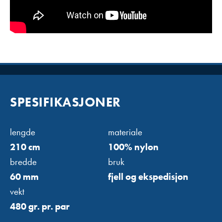
SPESIFIKASJONER
lengde
materiale
210 cm
100% nylon
bredde
bruk
60 mm
fjell og ekspedisjon
vekt
480 gr. pr. par