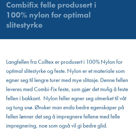
Combifix felle produsert i
100% nylon for optimal
slitestyrke
Langfellen fra Colltex er produsert i 100% Nylon for
optimal slitestyrke og feste. Nylon er et materiale som
egner seg til lengre turer med mye slitasje. Denne fellen
leveres med Combi-Fix feste, som gjør det mulig å feste
fellen i bakkant. Nylon feller egner seg utmerket til våt
og tung snø. Ønsker man enda bedre egenskaper på
fellen lønner det seg å impregnere fellene med felle
impregnering, noe som også vil gi bedre glid.