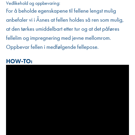
Vedlikehold og oppbevaring:
For å beholde egenskapene til fellene lengst mulig
anbefaler vi i Åsnes at fellen holdes så ren som mulig,
at den tørkes umiddelbart etter tur og at det påføres
fellelim og impregnering med jevne mellomrom.
Oppbevar fellen i medfølgende fellepose.
HOW-TO: