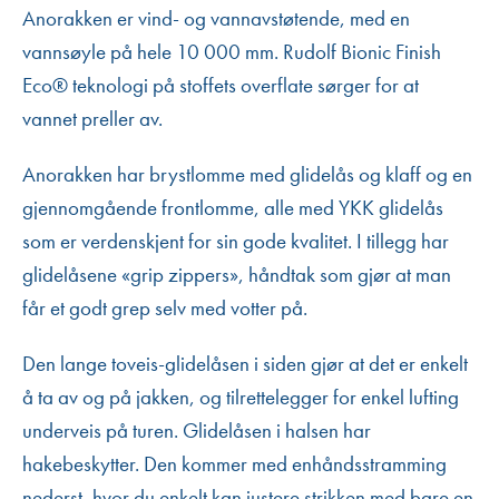
Anorakken er vind- og vannavstøtende, med en
vannsøyle på hele 10 000 mm. Rudolf Bionic Finish
Eco® teknologi på stoffets overflate sørger for at
vannet preller av.
Anorakken har brystlomme med glidelås og klaff og en
gjennomgående frontlomme, alle med YKK glidelås
som er verdenskjent for sin gode kvalitet. I tillegg har
glidelåsene «grip zippers», håndtak som gjør at man
får et godt grep selv med votter på.
Den lange toveis-glidelåsen i siden gjør at det er enkelt
å ta av og på jakken, og tilrettelegger for enkel lufting
underveis på turen. Glidelåsen i halsen har
hakebeskytter. Den kommer med enhåndsstramming
nederst, hvor du enkelt kan justere strikken med bare en