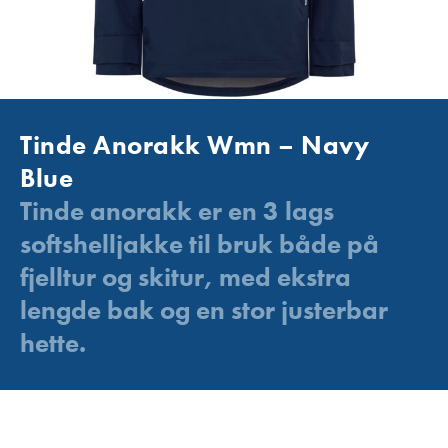
Tinde Anorakk Wmn – Navy
Blue
Tinde anorakk er en 3 lags
softshelljakke til bruk både på
fjelltur og skitur, med ekstra
lengde bak og en stor justerbar
hette.