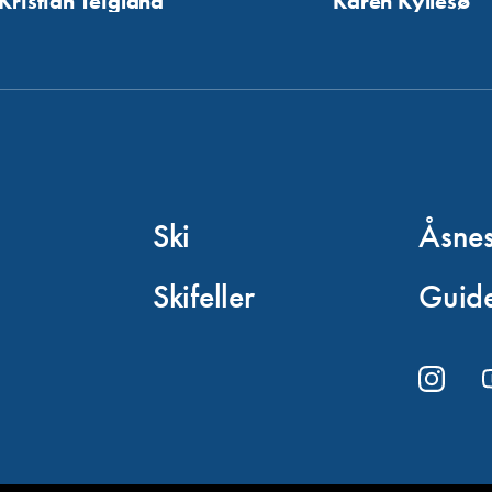
Kristian Teigland
Karen Kyllesø
Ski
Åsne
Skifeller
Guide