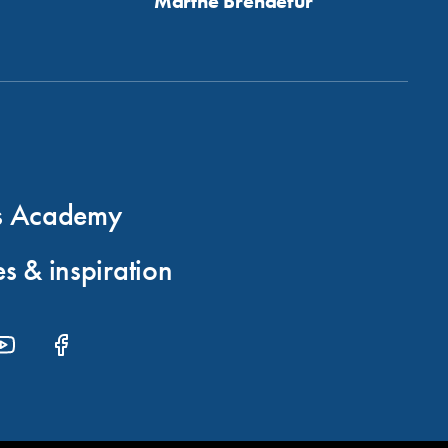
Marthe Brendefur
s Academy
s & inspiration