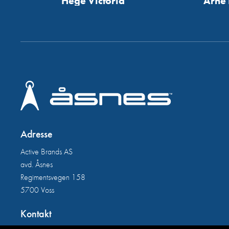
Hege Victoria
Arne 
Adresse
Active Brands AS
avd. Åsnes
Regimentsvegen 158
5700 Voss
Kontakt