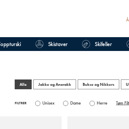
Toppturski
Skistaver
Skifeller
Alle
Jakke og Anorakk
Bukse og Nikkers
U
Unisex
Dame
Herre
Tøm Fil
FILTRER