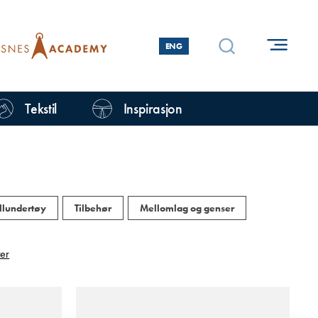
ENG
Tekstil
Inspirasjon
llundertøy
Tilbehør
Mellomlag og genser
ter