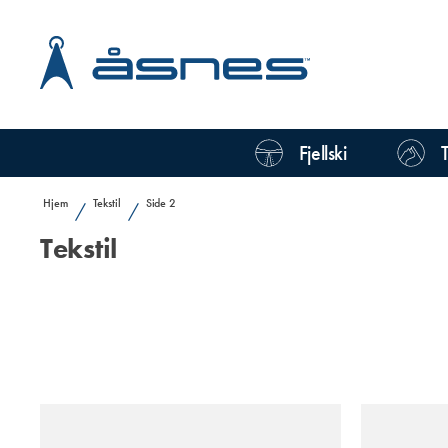
Fjellski
Hjem
Tekstil
Side 2
/
/
Tekstil